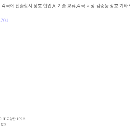
통해 각국에 진출할시 상호 협업,Ai 기술 교류,각국 시장 검증등 상호 기
1701
IT 교양관 109호
D호 