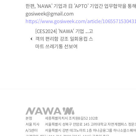
한편, 'NAWA' 기업과 日 'APTO' 기업간 업무협약을 
gosiweek@gmail.com
https://www.gosiweek.com/article/106557153043
[CES2024] 'NAWA' 기업 ...고
객의 편리함 강조 일회용컵 스
마트 쓰레기통 선보여
본점
세종특별자치시 조치원8길52 102호
서울 지사
서울특별시 성북구 안암로 145 고려대학교 자연계캠퍼스 정운오 
A/S센터
서울특별시 강변 테크노마트 1층 하나금융그룹 하나소셜스퀘어 