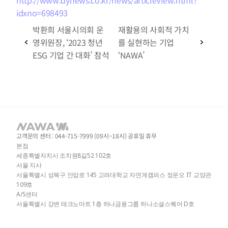
idxno=698493
박환희 서울시의회 운
재활용의 사회적 가치
영위원장, ‘2023 청년 
를 실현하는 기업 
ESG 기업 간 대화’ 참석
‘NAWA’
고객문의 센터 : 044-715-7999 (09시~18시) 공휴일 휴무
본점
세종특별자치시 조치원8길52 102호
서울 지사
서울특별시 성북구 안암로 145 고려대학교 자연계캠퍼스 정운오 IT 교양관 
109호
A/S센터
서울특별시 강변 테크노마트 1층 하나금융그룹 하나소셜스퀘어 D호 