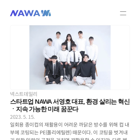
팀 소개
제품 및 기술
NAWA 소식
NAWA 비디오
넥스트데일리
제품문의
스타트업 NAWA 서영호 대표, 환경 살리는 혁신
ㆍ지속 가능한 미래 꿈꾼다
2023. 5. 15.
KOR
ENG
일회용 종이컵의 재활용이 어려운 까닭은 방수를 위해 컵 내
부에 코팅되는 PE(폴리에틸렌) 때문이다. 이 코팅을 벗겨내