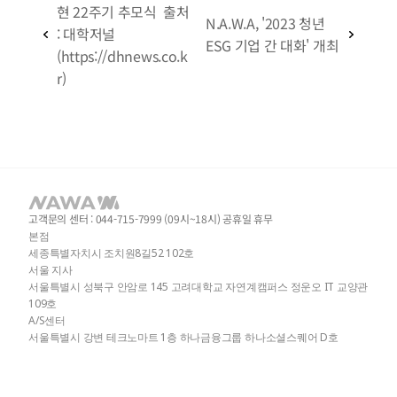
현 22주기 추모식  출처 
N.A.W.A, '2023 청년 
: 대학저널
ESG 기업 간 대화' 개최
(https://dhnews.co.k
r)
고객문의 센터 : 044-715-7999 (09시~18시) 공휴일 휴무
본점
세종특별자치시 조치원8길52 102호
서울 지사
서울특별시 성북구 안암로 145 고려대학교 자연계캠퍼스 정운오 IT 교양관 
109호
A/S센터
서울특별시 강변 테크노마트 1층 하나금융그룹 하나소셜스퀘어 D호 