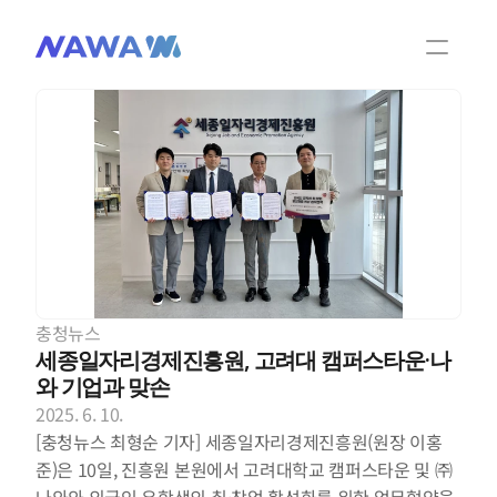
팀 소개
제품 및 기술
NAWA 소식
NAWA 비디오
충청뉴스
제품문의
세종일자리경제진흥원, 고려대 캠퍼스타운·나
와 기업과 맞손
2025. 6. 10.
KOR
ENG
[충청뉴스 최형순 기자] 세종일자리경제진흥원(원장 이홍
준)은 10일, 진흥원 본원에서 고려대학교 캠퍼스타운 및 ㈜