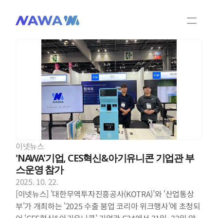
팀 소개
제품 및 기술
NAWA 소식
NAWA 비디오
이넷뉴스
제품문의
'NAWA'기업, CES혁신&아기유니콘 기업관 부
스운영 참가
2025. 10. 22.
KOR
ENG
[이넷뉴스] '대한무역투자진흥공사(KOTRA)'와 '산업통상
부'가 개최하는 '2025 수출 붐업 코리아 위크행사'에 초청되