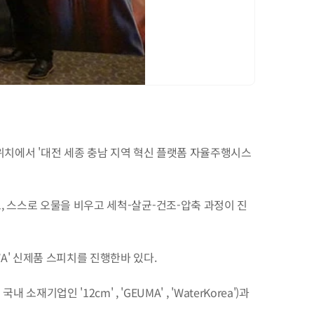
ON' 위치에서 '대전 세종 충남 지역 혁신 플랫폼 자율주행시스
, 스스로 오물을 비우고 세척-살균-건조-압축 과정이 진
A' 신제품 스피치를 진행한바 있다.
소재기업인 '12cm' , 'GEUMA' , 'WaterKorea')과 