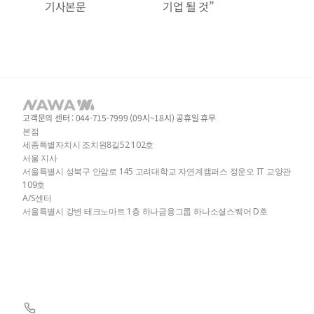
기사본문
기업 될 것”
고객문의 센터 : 044-715-7999 (09시~18시) 공휴일 휴무
본점
세종특별자치시 조치원8길52 102호
서울 지사
서울특별시 성북구 안암로 145 고려대학교 자연계캠퍼스 정운오 IT 교양관 
109호
A/S센터
서울특별시 강변 테크노마트 1층 하나금융그룹 하나소셜스퀘어 D호 