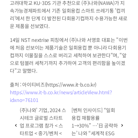
고려대학교 KU-3DS 기관 추천으로 (주)나와(NAWA)가 지
속가능경제파트에서 기존 일회용컵 스마트 쓰레기통 '컵끼
리'에서 한 단계 더 발전된 다회용기컵까지 수용가능한 새로
운 제품을 선보였다.
14일 NST nextrise 피칭에서 (주)나와 서영호 대표는 "이번
에 처음 선보이는 제품기술은 일회용컵 뿐 아니라 다회용기
컵까지 이물질을 스스로 버리고 세척하여 보관한다"며, "앞
으로 텀블러 세척기까지 추가하여 고객의 편리함을 높이겠
다"고 말했다.
출처 : 아이티비즈(https://www.it-b.co.kr)
https://www.it-b.co.kr/news/articleView.html?
idxno=76101
(주)나와' 기업, 2024 스
[벤처 인사이드] “일회
시테크 글로벌 스타트
용컵 재활용률 
업 프로그램 참가 < 스
1→30%” …'日 공략하
타트업 < 중기/벤처 < 
는’ 나와 “세계적 ESG